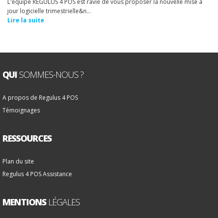
L'équipe REGULUS 4 POS est ravie de vous proposer la nouvelle mise à
jour logicielle trimestrielle&n...
Lire la suite
QUI
SOMMES-NOUS ?
A propos de Regulus 4 POS
Témoignages
RESSOURCES
Plan du site
Regulus 4 POS Assistance
MENTIONS
LÉGALES