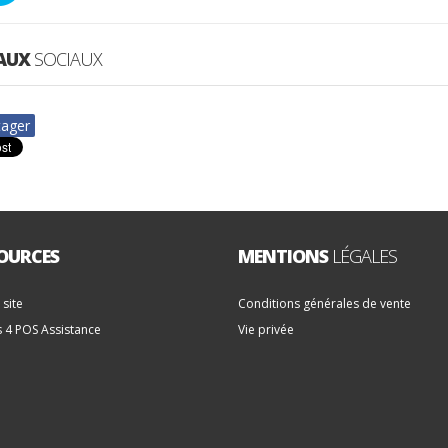
AUX
SOCIAUX
tager
OURCES
MENTIONS
LÉGALES
 site
Conditions générales de vente
s 4 POS Assistance
Vie privée