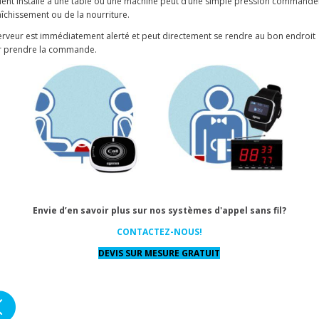
lient installé à une table ou une machine peut d’une simple pression commande
aîchissement ou de la nourriture.
erveur est immédiatement alerté et peut directement se rendre au bon endroit
r prendre la commande.
Envie d’en savoir plus sur nos systèmes d'appel sans fil?
CONTACTEZ-NOUS!
DEVIS SUR MESURE GRATUIT