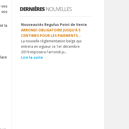
e vos
DERNIÈRES
NOUVELLES
e vos
Nouveautés Regulus Point de Vente
nt la
1
2
3
4
5
6
7
8
9
10
NOUVELLE MISE À JOUR DU 1ER.
TRIMESTRE 2020...
L'équipe REGULUS 4 POS est ravie de
vous proposer la nouvelle mise à jour
logicielle trimestrielle&n...
place
Lire la suite