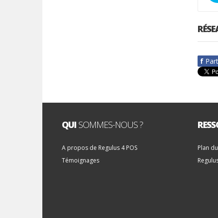
RÉSE
f
Par
QUI
SOMMES-NOUS ?
RESS
A propos de Regulus 4 POS
Plan du
Témoignages
Regulu