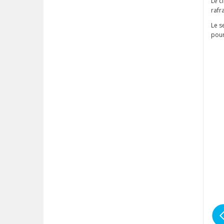
Le c
rafr
Le s
pou