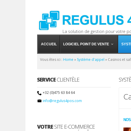
La solution de gestion pour votre p
ACCUEIL
LOGICIEL POINT DE VENTE
SYST
Vous êtes ici :
Home
»
Système d'appel
»
Casinos et sal
SERVICE
CLIENTÈLE
SYST
+32 (0)475 63 84 64
Ca
info@regulus4pos.com
NOS
VOTRE
SITE E-COMMERCE